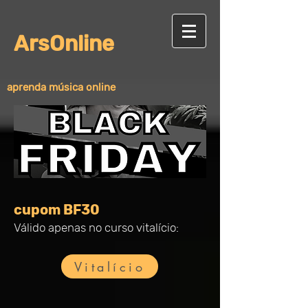
ArsOnline
aprenda música online
cupom BF30
Válido apenas no curso vitalício:
Vitalício