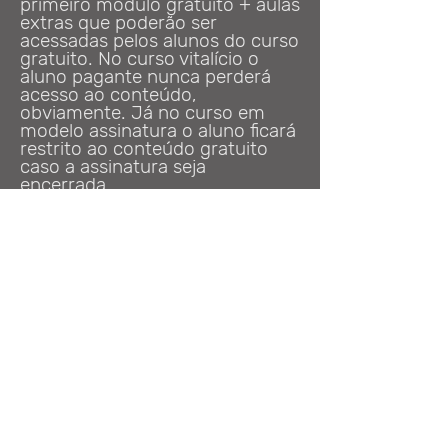
primeiro módulo gratuito + aulas
extras que poderão ser
acessadas pelos alunos do curso
gratuito. No curso vitalício o
aluno pagante nunca perderá
acesso ao conteúdo,
obviamente. Já no curso em
modelo assinatura o aluno ficará
restrito ao conteúdo gratuito
caso a assinatura seja
encerrada.
4) Como acessar o conteudo
gratuito?
Basta clicar em uma área de
aluno (assinatura ou vitalício) e
fazer um breve cadastro. Para
quem já possui cadastro no
Hotmart, basta efetuar o login.
Feito isso você poderá acessar o
curso e já começar a assistir às
aulas.
5) Posso mudar de plano?