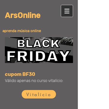
ArsOnline
aprenda música online
cupom BF30
Válido apenas no curso vitalício:
Vitalício