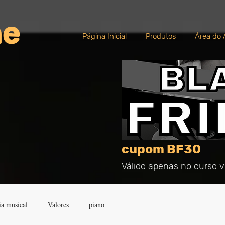
ne
Página Inicial
Produtos
Área do 
cupom BF30
Válido apenas no curso vi
ia musical
Valores
piano