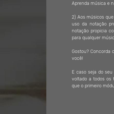
Aprenda música e nã
2) Aos músicos que
uso da notação pro
notação propicia co
para qualquer músic
Gostou? Concorda ou
você!
E caso seja do seu
voltado a todos os
que o primeiro mód