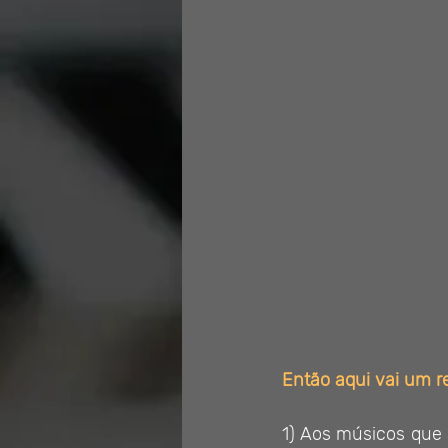
Então aqui vai um r
1) Aos músicos que s