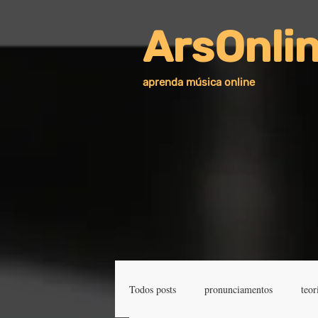
ArsOnli
aprenda música online
Todos posts
pronunciamentos
teor