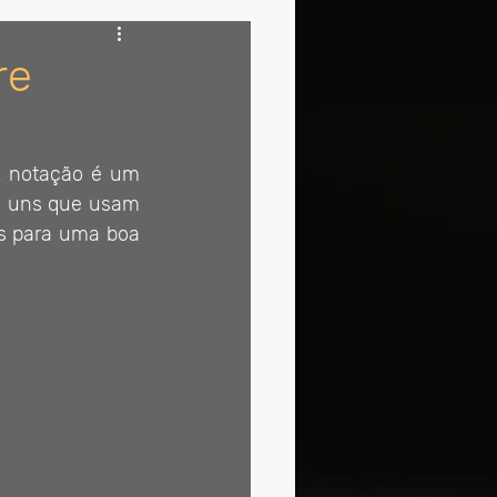
re
A notação é um 
m uns que usam 
s para uma boa 