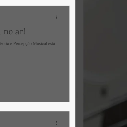
 no ar!
eoria e Percepção Musical está