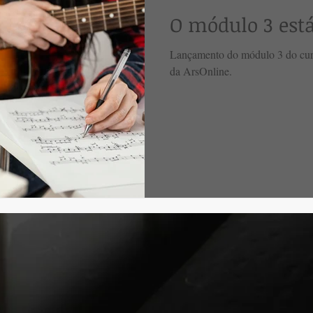
O módulo 3 está
Lançamento do módulo 3 do curs
da ArsOnline.