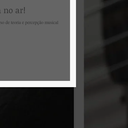
 no ar!
o de teoria e percepção musical