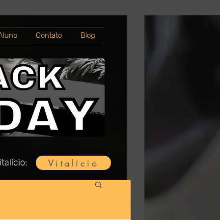
Aluno
Contato
Blog
Vitalício
talício: