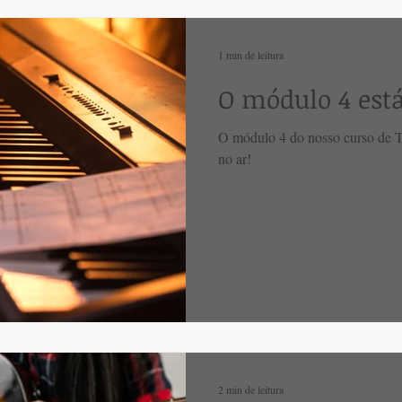
1 min de leitura
O módulo 4 está
O módulo 4 do nosso curso de T
no ar!
2 min de leitura