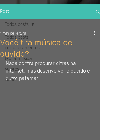
Post
Todos posts
1 min de leitura
Todos posts
Você tira música de
pronunciamentos
ouvido?
teoria musical
Nada contra procurar cifras na 
Valores
internet, mas desenvolver o ouvido é 
outro patamar!
piano