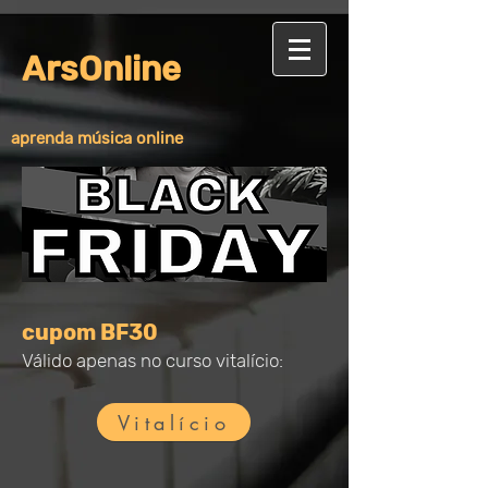
ArsOnline
aprenda música online
cupom BF30
Válido apenas no curso vitalício:
Vitalício