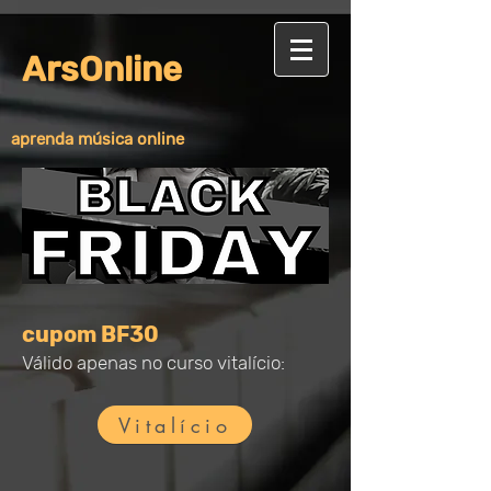
ArsOnline
aprenda música online
cupom BF30
Válido apenas no curso vitalício:
Vitalício