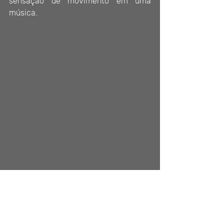
sensação de movimento em uma 
música.
No nosso 
curso de Teoria e Percepção 