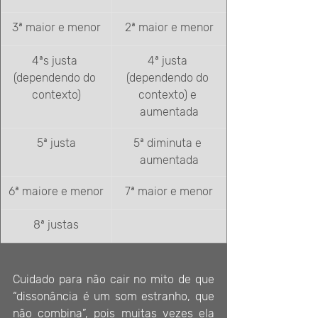
3ª maior e menor
2ª maior e menor
4ªs justa 
4ª justa 
(dependendo do 
(dependendo do 
contexto)
contexto) e 
aumentada
5ª justa
5ª diminuta e 
aumentada
6ª maiore e menor
7ª maior e menor
8ª justas
Cuidado para não cair no mito de que 
“dissonância é um som estranho, que 
não combina”, pois muitas vezes ela 