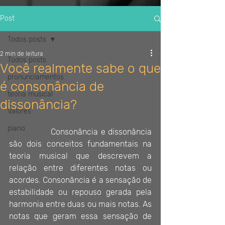
Post
Todos posts
2 min de leitura
Todos posts
Você realmente sabe o que
pronunciamentos
é consonância de
teoria musical
dissonância?
Valores
piano
		Consonância e dissonância 
são dois conceitos fundamentais na 
teoria musical que descrevem a 
relação entre diferentes notas ou 
acordes. Consonância é a sensação de 
estabilidade ou repouso gerada pela 
harmonia entre duas ou mais notas. As 
notas que geram essa sensação de 