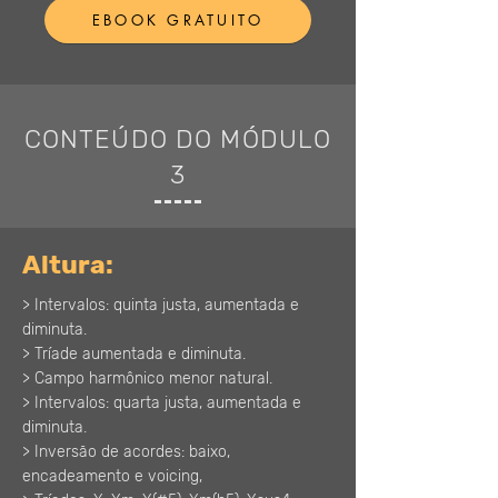
EBOOK GRATUITO
CONTEÚDO DO MÓDULO
3
Altura:
> Intervalos: quinta justa, aumentada e
diminuta.
> Tríade aumentada e diminuta.
> Campo harmônico menor natural.
> Intervalos: quarta justa, aumentada e
diminuta.
> Inversão de acordes: baixo,
encadeamento e voicing,