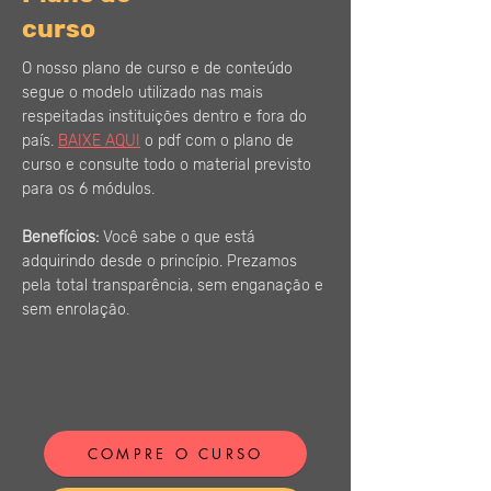
curso
O nosso plano de curso e de conteúdo
segue o modelo utilizado nas mais
respeitadas instituições dentro e fora do
país.
BAIXE AQUI
o pdf com o plano de
curso e consulte todo o material previsto
para os 6 módulos.
Benefícios:
Você sabe o que está
adquirindo desde o princípio. Prezamos
pela total transparência, sem enganação e
sem enrolação.
COMPRE O CURSO