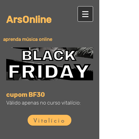
ArsOnline
aprenda música online
cupom BF30
Válido apenas no curso vitalício:
Vitalício