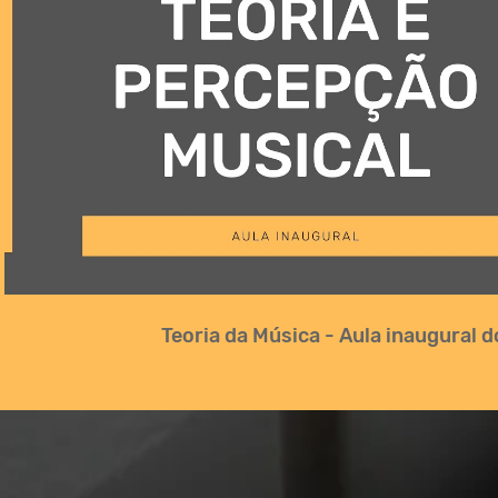
Reproduzir vídeo
Teoria da Música - Aula inaugural 