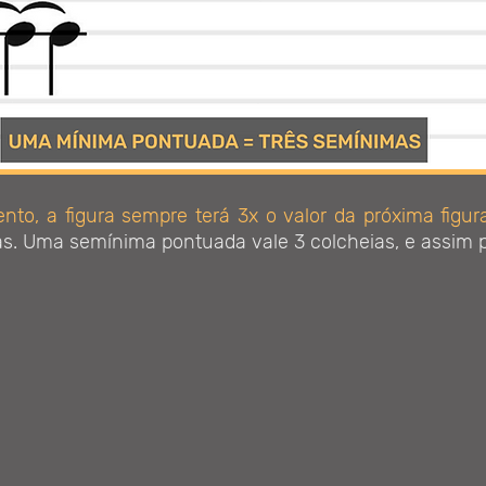
to, a figura sempre terá 3x o valor da próxima figur
s. Uma semínima pontuada vale 3 colcheias, e assim p