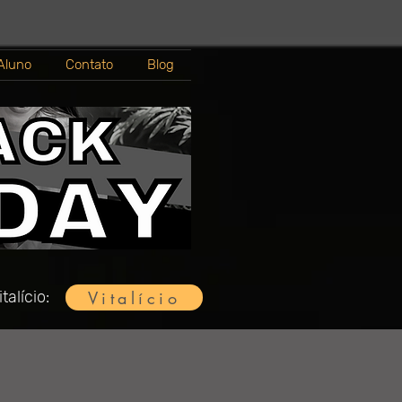
Aluno
Contato
Blog
Vitalício
talício: