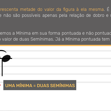
rescenta metade do valor da figura à ela mesma
. É
ue não são possíveis apenas pela relação de dobro e 
emos a Mínima em sua forma pontuada e não pontua
 valor de duas Semínimas. Já a Mínima pontuada tem o