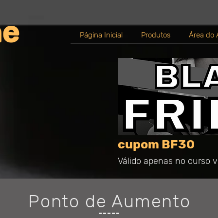
ne
Página Inicial
Produtos
Área do 
cupom BF30
Válido apenas no curso vi
Ponto de Aumento