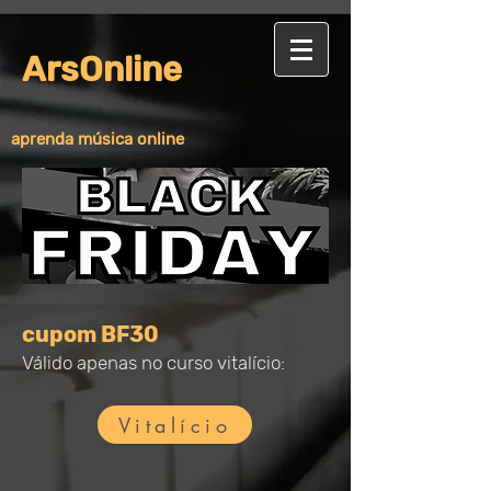
ArsOnline
aprenda música online
cupom BF30
Válido apenas no curso vitalício:
Vitalício