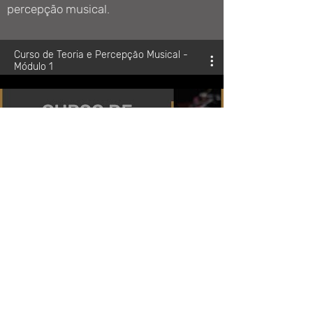
percepção musical.
Curso de Teoria e Percepção Musical -
Módulo 1
Teoria da Música - Aula
inaugural do módulo 1
Reproduzir vídeo
Teoria da Música - Aula 1 -
Altura e Duração