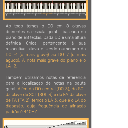
Ao todo temos o DO em 8 oitavas
diferentes na escala geral - baseada no
piano de 88 teclas. Cada DO é uma altura
definida única, pertencente à sua
respectiva oitava e sendo numerado do
DO -1 (o mais grave) ao DO 7 (o mais
agudo). A nota mais grave do piano é o
LA -2.
Também utilizamos notas de referência
para a localização de notas na pauta
geral.
Além do DO central (DO 3), do SOL
da clave de SOL (SOL 3) e do FA da clave
de FA (FA 2), temos o LA 3, que é o LA do
diapasão, cuja frequência de afinação
padrão é 440HZ.