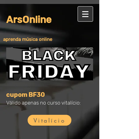
ArsOnline
aprenda música online
cupom BF30
Válido apenas no curso vitalício:
Vitalício