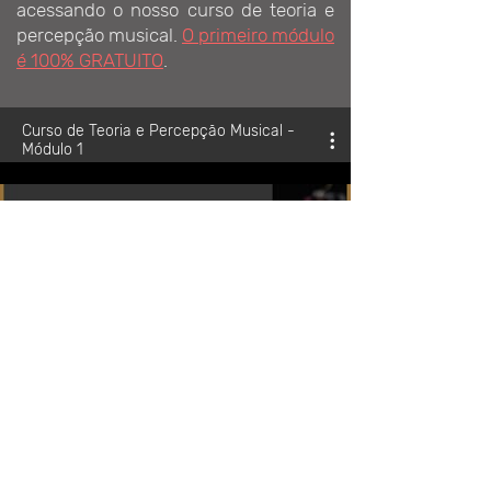
acessando o nosso curso de teoria e
percepção musical.
O primeiro módulo
é 100% GRATUITO
.
Curso de Teoria e Percepção Musical -
Módulo 1
Teoria da Música - Aula
inaugural do módulo 1
Reproduzir vídeo
Teoria da Música - Aula 1 -