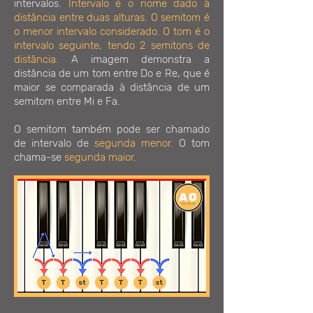
intervalos.
Intervalo é o nome dado à
distância entre duas alturas. O semitom é
o menor intervalo considerado. O tom é o
intervalo seguinte, tendo 2 semitons de
distância.
A imagem demonstra a
distância de um tom entre Do e Re, que é
maior se comparada à distância de um
semitom entre Mi e Fa.
O semitom também pode ser chamado
de intervalo de
segunda menor.
O tom
chama-se
segunda maior.