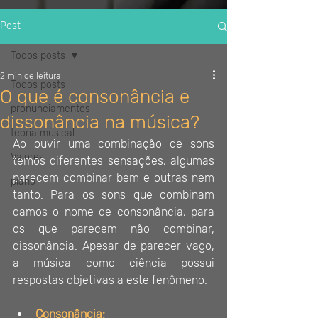
Post
Todos posts
2 min de leitura
Todos posts
O que é consonância e
pronunciamentos
dissonância na música?
teoria musical
Ao ouvir uma combinação de sons 
Valores
temos diferentes sensações, algumas 
parecem combinar bem e outras nem 
piano
tanto. Para os sons que combinam 
damos o nome de consonância, para 
os que parecem não combinar, 
dissonância. Apesar de parecer vago, 
a música como ciência possui 
respostas objetivas a este fenômeno.
Consonância: