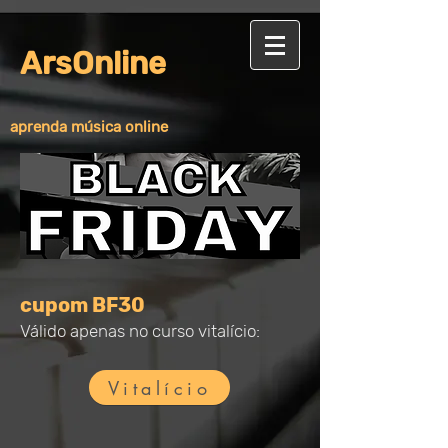
ArsOnline
aprenda música online
cupom BF30
Válido apenas no curso vitalício:
Vitalício