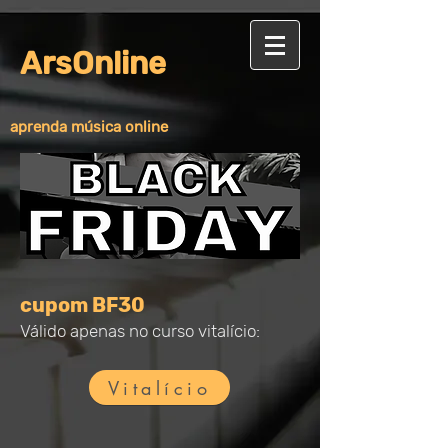
ArsOnline
aprenda música online
cupom BF30
Válido apenas no curso vitalício:
Vitalício